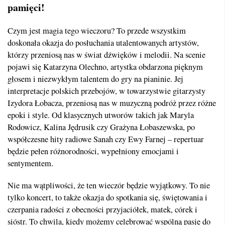
pamięci!
Czym jest magia tego wieczoru? To przede wszystkim
doskonała okazja do posłuchania utalentowanych artystów,
którzy przeniosą nas w świat dźwięków i melodii. Na scenie
pojawi się Katarzyna Olechno, artystka obdarzona pięknym
głosem i niezwykłym talentem do gry na pianinie. Jej
interpretacje polskich przebojów, w towarzystwie gitarzysty
Izydora Łobacza, przeniosą nas w muzyczną podróż przez różne
epoki i style. Od klasycznych utworów takich jak Maryla
Rodowicz, Kalina Jędrusik czy Grażyna Łobaszewska, po
współczesne hity radiowe Sanah czy Ewy Farnej – repertuar
będzie pełen różnorodności, wypełniony emocjami i
sentymentem.
Nie ma wątpliwości, że ten wieczór będzie wyjątkowy. To nie
tylko koncert, to także okazja do spotkania się, świętowania i
czerpania radości z obecności przyjaciółek, matek, córek i
sióstr. To chwila, kiedy możemy celebrować wspólną pasję do