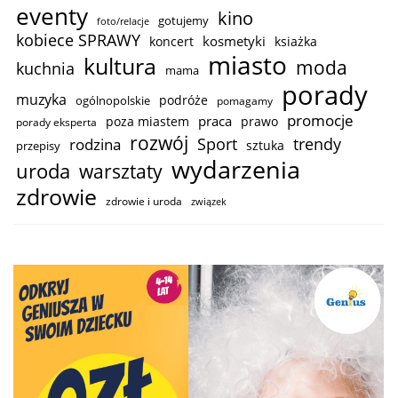
eventy
kino
gotujemy
foto/relacje
kobiece SPRAWY
kosmetyki
koncert
ksiażka
miasto
kultura
moda
kuchnia
mama
porady
muzyka
podróże
ogólnopolskie
pomagamy
promocje
praca
poza miastem
prawo
porady eksperta
rozwój
trendy
Sport
rodzina
sztuka
przepisy
wydarzenia
uroda
warsztaty
zdrowie
zdrowie i uroda
związek