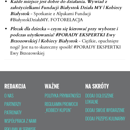
Każde miejsce jest dobre do działania. Wywiad z
założycielkami Fundacji Białystok Działa MY | Kobiecy
Białystok
-
Spotkanie z Alpakami Fundacji
#BiałystokDziałaMY. FOTORELACJA
Plecak dla dziecka – czym się kierować przy wyborze i
podczas użytkowania? #PORADY EKSPERTKI Ewy
Brzozowskiej | Kobiecy Białystok
-
Ciężkie, opuchnięte
nogi? Jest na to skuteczny sposób! #PORADY EKSPERTKI
Ewy Brzozowskiej
REDAKCJA
WAŻNE
NA SKRÓTY
O NAS
POLITYKA PRYWATNOŚCI
DODAJ OGŁOSZENIE
LOKALNE
PARTNERZY
REGULAMIN PROMOCJI
„KOBIECY KUPON”
DODAJ SWOJE WYDARZENIE
PATRONATY
DODAJ PRZEPIS KULINARNY
WSPÓŁPRACA Z NAMI
REKLAMA W SERWISIE