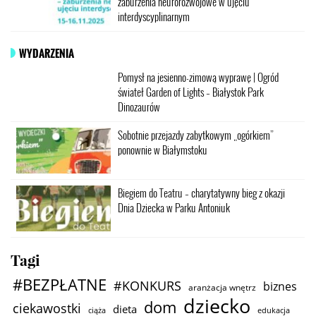
zaburzenia neurorozwojowe w ujęciu
interdyscyplinarnym
WYDARZENIA
Pomysł na jesienno-zimową wyprawę | Ogród
świateł Garden of Lights – Białystok Park
Dinozaurów
Sobotnie przejazdy zabytkowym „ogórkiem”
ponownie w Białymstoku
Biegiem do Teatru – charytatywny bieg z okazji
Dnia Dziecka w Parku Antoniuk
Tagi
#BEZPŁATNE
#KONKURS
biznes
aranżacja wnętrz
dziecko
dom
ciekawostki
dieta
ciąża
edukacja