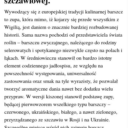
szczawiowej.
Wywodzący się z europejskiej tradycji kulinarnej barszcz
to zupa, która mimo, iż kojarzy się przede wszystkim z
Wigilią, jest daniem o znacznie bardziej rozbudowanej
historii. Sama nazwa pochodzi od przedstawiciela świata
roślin – barszczu zwyczajnego, należącego do rodziny
selerowatych i spotykanego niezwykle często na polach i
łąkach. W średniowieczu stanowił on bardzo istotny
element codziennego jadłospisu, ze względu na
powszechność występowania, uniwersalność
zastosowania oraz smak na tyle wyrazisty, że pozwalał
tworzyć aromatyczne dania nawet bez dodatku wielu
przypraw. W wersji kiszonej stanowił podstawę zupy,
będącej pierwowzorem wszelkiego typu barszczy –
czerwonego, ukraińskiego, białego, a nawet zielonego,
przyrządzanego ze szczawiu w Rosji i na Ukrainie.
Szczególne miejsce wśród nich zajmuje barszcz