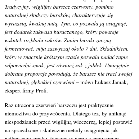
Tradycyjny, wigilijny barszcz czerwony, pomimo
naturalnej słodyczy buraków, charakteryzuje się
wyrazistą, kwaśną nutą. Tym, co pozwala ją osiągnąć,
jest dodatek zakwasu buraczanego, który powstaje
wskutek rozkładu cukrów. Zanim buraki zaczną
fermentować, mija zazwyczaj około 7 dni. Składnikiem,
który w znacznie krótszym czasie pozwala nadać zupie
odpowiedni smak, jest również sok z jabłek. Umiejętnie
dobrane proporcje powodują, że barszcz nie traci swojej
naturalnej, głębokiej czerwieni
– mówi Łukasz Janiak,
ekspert firmy Profi.
Raz utracona czerwień barszczu jest praktycznie
niemożliwa do przywrócenia. Dlatego też, by uniknąć
niespodzianek przed wigilijną wieczerzą, lepiej postawić
na sprawdzone i skuteczne metody osiągnięcia jak
najlepszego smaku, idącego w parze z apetycznym