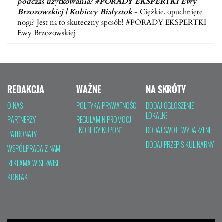
podczas użytkowania? #PORADY EKSPERTKI Ewy
Brzozowskiej | Kobiecy Białystok
-
Ciężkie, opuchnięte
nogi? Jest na to skuteczny sposób! #PORADY EKSPERTKI
Ewy Brzozowskiej
REDAKCJA
WAŻNE
NA SKRÓTY
O NAS
POLITYKA PRYWATNOŚCI
DODAJ OGŁOSZENIE
LOKALNE
PARTNERZY
REGULAMIN PROMOCJI
„KOBIECY KUPON”
DODAJ SWOJE WYDARZENIE
PATRONATY
DODAJ PRZEPIS KULINARNY
WSPÓŁPRACA Z NAMI
REKLAMA W SERWISIE
KONTAKT