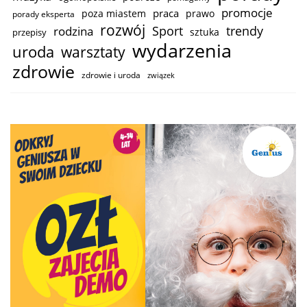
promocje
praca
poza miastem
prawo
porady eksperta
rozwój
trendy
Sport
rodzina
sztuka
przepisy
wydarzenia
uroda
warsztaty
zdrowie
zdrowie i uroda
związek