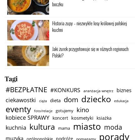
boczku
Historia zupy – niezwykłe losy królowej polskiej
kuchni
Jaki żurek przygotowuje się w różnych regionach
Polski?
Tagi
#BEZPŁATNE
#KONKURS
biznes
aranżacja wnętrz
dziecko
dom
ciekawostki
dieta
ciąża
edukacja
eventy
kino
gotujemy
foto/relacje
kobiece SPRAWY
kosmetyki
koncert
ksiażka
miasto
kultura
moda
kuchnia
mama
porady
muzyka
podróże
ogólnopolskie
pomagamy