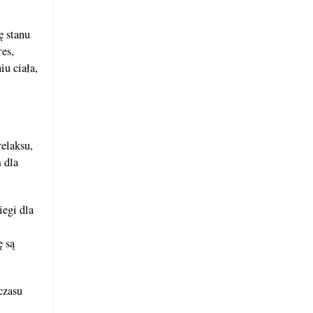
ę stanu
es,
iu ciała,
elaksu,
 dla
iegi dla
ę są
czasu