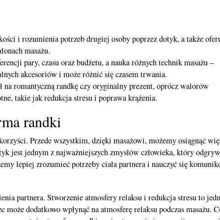
ści i rozumienia potrzeb drugiej osoby poprzez dotyk, a także oferu
alonach masażu.
rencji pary, czasu oraz budżetu, a nauka różnych technik masażu –
lnych akcesoriów i może różnić się czasem trwania.
ł na romantyczną randkę czy oryginalny prezent, oprócz walorów
ne, takie jak redukcja stresu i poprawa krążenia.
rma randki
korzyści. Przede wszystkim, dzięki masażowi, możemy osiągnąć wię
dotyk jest jednym z najważniejszych zmysłów człowieka, który odgry
my lepiej zrozumieć potrzeby ciała partnera i nauczyć się komunik
ia partnera. Stworzenie atmosfery relaksu i redukcja stresu to jedn
ec może dodatkowo wpłynąć na atmosferę relaksu podczas masażu. C