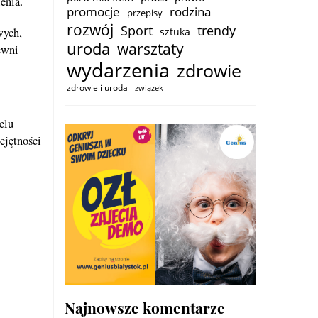
enia.
promocje
rodzina
przepisy
rozwój
trendy
Sport
sztuka
wych,
uroda
warsztaty
ewni
wydarzenia
zdrowie
zdrowie i uroda
związek
elu
ejętności
Najnowsze komentarze