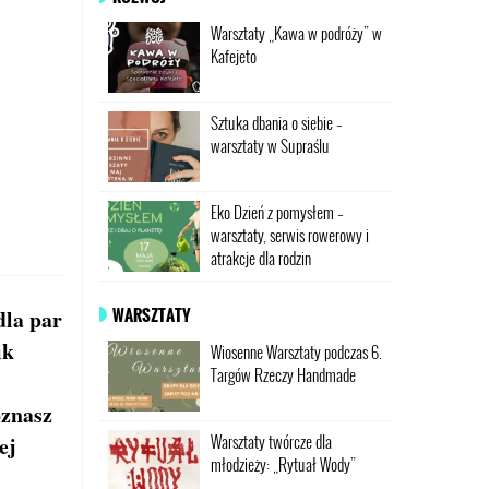
Warsztaty „Kawa w podróży” w
Kafejeto
Sztuka dbania o siebie –
warsztaty w Supraślu
Eko Dzień z pomysłem –
warsztaty, serwis rowerowy i
atrakcje dla rodzin
WARSZTATY
dla par
ik
Wiosenne Warsztaty podczas 6.
Targów Rzeczy Handmade
oznasz
Warsztaty twórcze dla
ej
młodzieży: „Rytuał Wody”