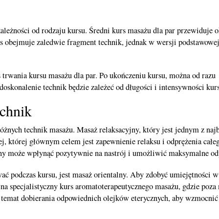
ależności od rodzaju kursu. Średni kurs masażu dla par przewiduje o
rs obejmuje zaledwie fragment technik, jednak w wersji podstawowe
trwania kursu masażu dla par. Po ukończeniu kursu, można od razu
doskonalenie technik będzie zależeć od długości i intensywności kur
echnik
żnych technik masażu. Masaż relaksacyjny, który jest jednym z najb
j, której głównym celem jest zapewnienie relaksu i odprężenia całe
ny może wpłynąć pozytywnie na nastrój i umożliwić maksymalne od
ać podczas kursu, jest masaż orientalny. Aby zdobyć umiejętności w
 na specjalistyczny kurs aromatoterapeutycznego masażu, gdzie poza
 temat dobierania odpowiednich olejków eterycznych, aby wzmocnić 