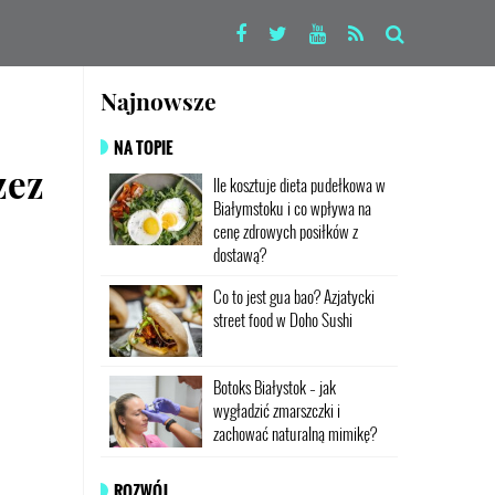
Najnowsze
NA TOPIE
zez
Ile kosztuje dieta pudełkowa w
Białymstoku i co wpływa na
cenę zdrowych posiłków z
dostawą?
Co to jest gua bao? Azjatycki
street food w Doho Sushi
Botoks Białystok – jak
wygładzić zmarszczki i
zachować naturalną mimikę?
ROZWÓJ