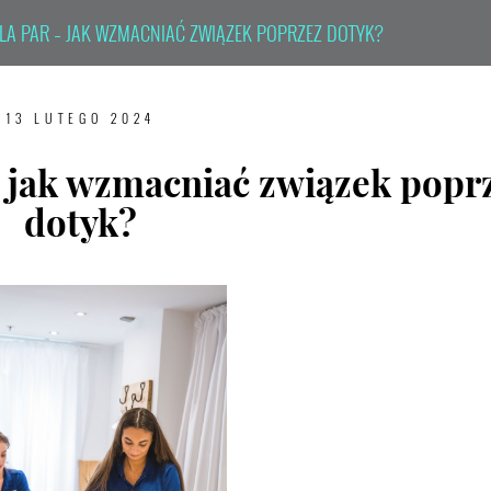
A PAR – JAK WZMACNIAĆ ZWIĄZEK POPRZEZ DOTYK?
13 LUTEGO 2024
– jak wzmacniać związek popr
dotyk?