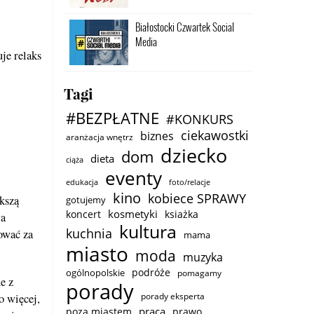
Białostocki Czwartek Social
Media
je relaks
Tagi
#BEZPŁATNE
#KONKURS
ciekawostki
biznes
aranżacja wnętrz
dziecko
dom
dieta
ciąża
eventy
edukacja
foto/relacje
kino
kobiece SPRAWY
kszą
gotujemy
kosmetyki
koncert
ksiażka
wa
kultura
kuchnia
ować za
mama
miasto
moda
muzyka
podróże
ogólnopolskie
pomagamy
e z
porady
porady eksperta
o więcej,
praca
poza miastem
prawo