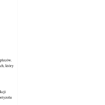
 pleców.
ch, który
kcji
ortyzolu