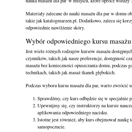
nauka masażu dla par w miejscu, które oprócz wiedzy
Materiały zalecane do nauki masażu dla par w domu ob
takie jak katalogmarzen.pl. Dodatkowo, zaleca się kor
odpowiednie nawilżenie skóry.
Wybór odpowiedniego kursu masażu
Jest wiele różnych rodzajów kursów masażu dostępnyc
czynników, takich jak nasze preferencje, dostępność c
masażu bez konieczności opuszczania domu, podczas gd
technikach, takich jak masaż tkanek głębokich.
Podczas wyboru kursu masażu dla par, warto zwrócić uw
Sprawdźmy, czy kurs odbędzie się w specjalnie 
Upewnijmy się, czy instruktorzy na kursie nauc
aplikowania odpowiedniego nacisku.
Istotne jest również, aby kurs obejmował naukę
samopoczucie.