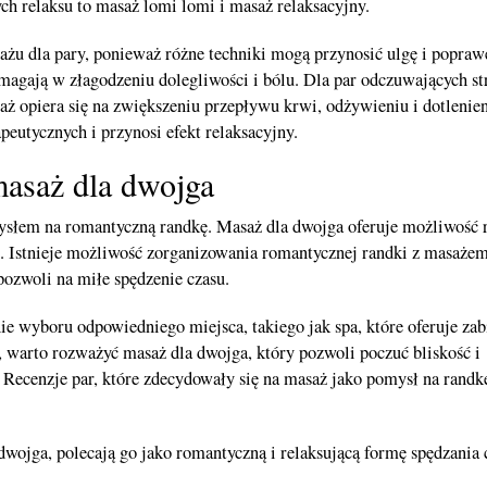
ch relaksu to masaż lomi lomi i masaż relaksacyjny.
u dla pary, ponieważ różne techniki mogą przynosić ulgę i popraw
magają w złagodzeniu dolegliwości i bólu. Dla par odczuwających str
ż opiera się na zwiększeniu przepływu krwi, odżywieniu i dotlenien
eutycznych i przynosi efekt relaksacyjny.
masaż dla dwojga
ysłem na romantyczną randkę. Masaż dla dwojga oferuje możliwość r
. Istnieje możliwość zorganizowania romantycznej randki z masażem
zwoli na miłe spędzenie czasu.
ie wyboru odpowiedniego miejsca, takiego jak spa, które oferuje zab
o, warto rozważyć masaż dla dwojga, który pozwoli poczuć bliskość i
Recenzje par, które zdecydowały się na masaż jako pomysł na randk
dwojga, polecają go jako romantyczną i relaksującą formę spędzania 