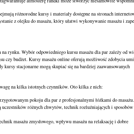
 zagwarantuje atmosferę randki może stworzyć niesamowite wspomni
ejmują różnorodne kursy i materiały dostępne na stronach interneto
zystanie z olejku do masażu, który ułatwi wykonywanie masażu i zap
h na rynku. Wybór odpowiedniego kursu masażu dla par zależy od wi
zasu czy budżet. Kursy masażu online oferują możliwość zdobycia umi
y kursy stacjonarne mogą skupiać się na bardziej zaawansowanych
agę na kilka istotnych czynników. Oto kilka z nich:
przygotowanym pokoju dla par z profesjonalnymi łóżkami do masażu.
zą uczestników różnych chwytów, technik rozluźniających i sposobów
 technik masażu zmysłowego, wpływu masażu na relaksację i dobre