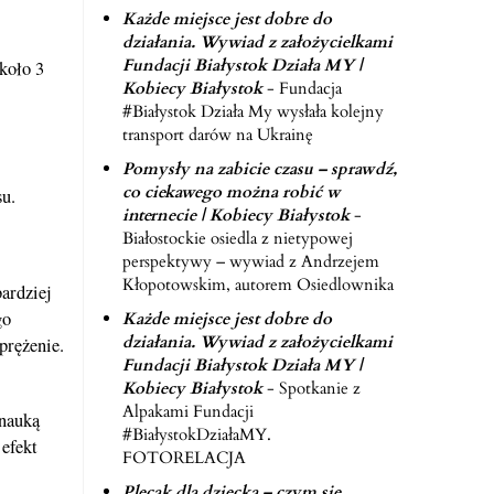
Każde miejsce jest dobre do
działania. Wywiad z założycielkami
Fundacji Białystok Działa MY |
koło 3
Kobiecy Białystok
-
Fundacja
j
#Białystok Działa My wysłała kolejny
transport darów na Ukrainę
Pomysły na zabicie czasu – sprawdź,
co ciekawego można robić w
su.
internecie | Kobiecy Białystok
-
Białostockie osiedla z nietypowej
perspektywy – wywiad z Andrzejem
Kłopotowskim, autorem Osiedlownika
ardziej
go
Każde miejsce jest dobre do
działania. Wywiad z założycielkami
prężenie.
Fundacji Białystok Działa MY |
Kobiecy Białystok
-
Spotkanie z
Alpakami Fundacji
 nauką
#BiałystokDziałaMY.
efekt
FOTORELACJA
Plecak dla dziecka – czym się