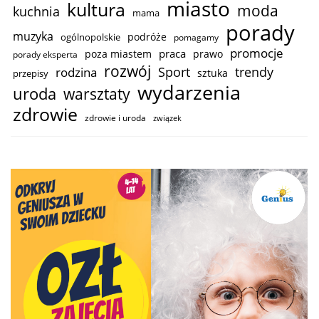
miasto
kultura
moda
kuchnia
mama
porady
muzyka
podróże
ogólnopolskie
pomagamy
promocje
praca
poza miastem
prawo
porady eksperta
rozwój
trendy
Sport
rodzina
sztuka
przepisy
wydarzenia
uroda
warsztaty
zdrowie
zdrowie i uroda
związek