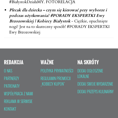
#BiałystokDziałaMY. FOTORELACJA
Plecak dla dziecka – czym się kierować przy wyborze i
podczas użytkowania? #PORADY EKSPERTKI Ewy
Brzozowskiej | Kobiecy Białystok
-
Ciężkie, opuchnięte
nogi? Jest na to skuteczny sposób! #PORADY EKSPERTKI
Ewy Brzozowskiej
REDAKCJA
WAŻNE
NA SKRÓTY
O NAS
POLITYKA PRYWATNOŚCI
DODAJ OGŁOSZENIE
LOKALNE
PARTNERZY
REGULAMIN PROMOCJI
„KOBIECY KUPON”
DODAJ SWOJE WYDARZENIE
PATRONATY
DODAJ PRZEPIS KULINARNY
WSPÓŁPRACA Z NAMI
REKLAMA W SERWISIE
KONTAKT