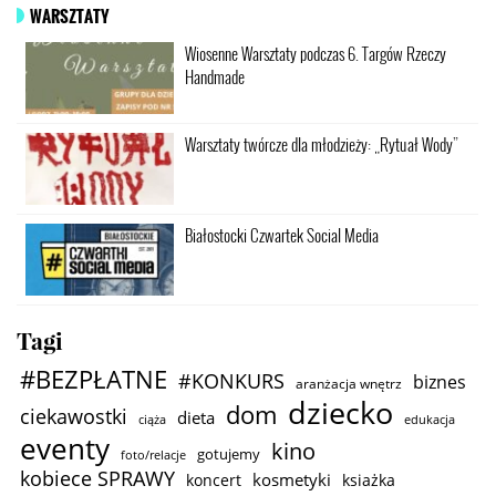
WARSZTATY
Wiosenne Warsztaty podczas 6. Targów Rzeczy
Handmade
Warsztaty twórcze dla młodzieży: „Rytuał Wody”
Białostocki Czwartek Social Media
Tagi
#BEZPŁATNE
#KONKURS
biznes
aranżacja wnętrz
dziecko
dom
ciekawostki
dieta
ciąża
edukacja
eventy
kino
gotujemy
foto/relacje
kobiece SPRAWY
kosmetyki
koncert
ksiażka