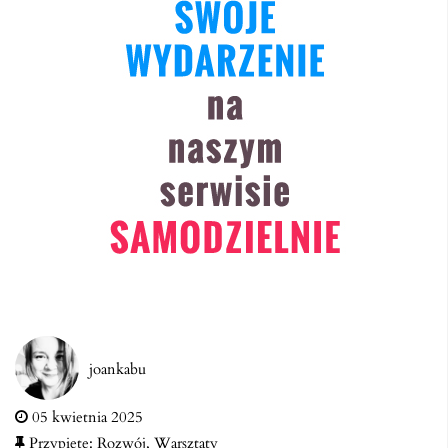
joankabu
05 kwietnia 2025
Przypięte:
Rozwój
,
Warsztaty