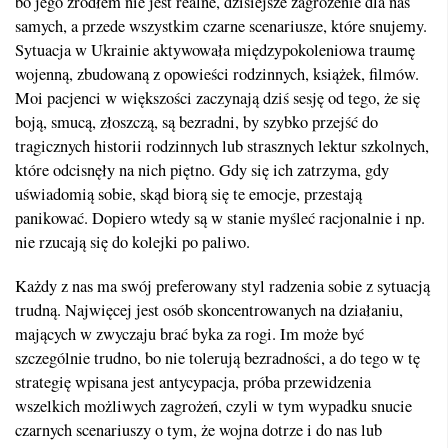
bo jego źródłem nie jest realne, dzisiejsze zagrożenie dla nas
samych, a przede wszystkim czarne scenariusze, które snujemy.
Sytuacja w Ukrainie aktywowała międzypokoleniowa traumę
wojenną, zbudowaną z opowieści rodzinnych, książek, filmów.
Moi pacjenci w większości zaczynają dziś sesję od tego, że się
boją, smucą, złoszczą, są bezradni, by szybko przejść do
tragicznych historii rodzinnych lub strasznych lektur szkolnych,
które odcisnęły na nich piętno. Gdy się ich zatrzyma, gdy
uświadomią sobie, skąd biorą się te emocje, przestają
panikować. Dopiero wtedy są w stanie myśleć racjonalnie i np.
nie rzucają się do kolejki po paliwo.
Każdy z nas ma swój preferowany styl radzenia sobie z sytuacją
trudną. Najwięcej jest osób skoncentrowanych na działaniu,
mających w zwyczaju brać byka za rogi. Im może być
szczególnie trudno, bo nie tolerują bezradności, a do tego w tę
strategię wpisana jest antycypacja, próba przewidzenia
wszelkich możliwych zagrożeń, czyli w tym wypadku snucie
czarnych scenariuszy o tym, że wojna dotrze i do nas lub