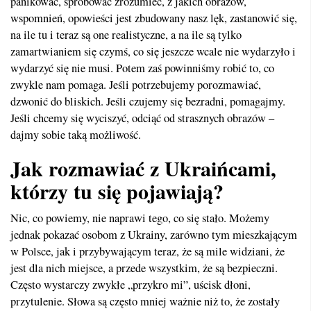
panikować, spróbować zrozumieć, z jakich obrazów,
wspomnień, opowieści jest zbudowany nasz lęk, zastanowić się,
na ile tu i teraz są one realistyczne, a na ile są tylko
zamartwianiem się czymś, co się jeszcze wcale nie wydarzyło i
wydarzyć się nie musi. Potem zaś powinniśmy robić to, co
zwykle nam pomaga. Jeśli potrzebujemy porozmawiać,
dzwonić do bliskich. Jeśli czujemy się bezradni, pomagajmy.
Jeśli chcemy się wyciszyć, odciąć od strasznych obrazów –
dajmy sobie taką możliwość.
Jak rozmawiać z Ukraińcami,
którzy tu się pojawiają?
Nic, co powiemy, nie naprawi tego, co się stało. Możemy
jednak pokazać osobom z Ukrainy, zarówno tym mieszkającym
w Polsce, jak i przybywającym teraz, że są mile widziani, że
jest dla nich miejsce, a przede wszystkim, że są bezpieczni.
Często wystarczy zwykłe „przykro mi”, uścisk dłoni,
przytulenie. Słowa są często mniej ważnie niż to, że zostały