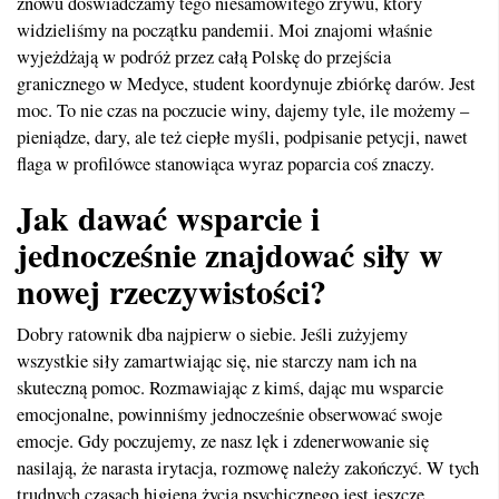
znowu doświadczamy tego niesamowitego zrywu, który
widzieliśmy na początku pandemii. Moi znajomi właśnie
wyjeżdżają w podróż przez całą Polskę do przejścia
granicznego w Medyce, student koordynuje zbiórkę darów. Jest
moc. To nie czas na poczucie winy, dajemy tyle, ile możemy –
pieniądze, dary, ale też ciepłe myśli, podpisanie petycji, nawet
flaga w profilówce stanowiąca wyraz poparcia coś znaczy.
Jak dawać wsparcie i
jednocześnie znajdować siły w
nowej rzeczywistości?
Dobry ratownik dba najpierw o siebie. Jeśli zużyjemy
wszystkie siły zamartwiając się, nie starczy nam ich na
skuteczną pomoc. Rozmawiając z kimś, dając mu wsparcie
emocjonalne, powinniśmy jednocześnie obserwować swoje
emocje. Gdy poczujemy, ze nasz lęk i zdenerwowanie się
nasilają, że narasta irytacja, rozmowę należy zakończyć. W tych
trudnych czasach higiena życia psychicznego jest jeszcze