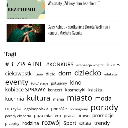
Warsztaty „Zdrowy dom bez chemii”
Czas Kobiet – spotkanie z Dorotą Wellman i
koncert Michała Szpaka
Tagi
#BEZPŁATNE
#KONKURS
biznes
aranżacja wnętrz
dziecko
dom
ciekawostki
dieta
ciąża
edukacja
eventy
kino
gotujemy
foto/relacje
kobiece SPRAWY
kosmetyki
koncert
ksiażka
miasto
kultura
moda
kuchnia
mama
porady
muzyka
podróże
ogólnopolskie
pomagamy
promocje
praca
poza miastem
prawo
porady eksperta
rozwój
trendy
Sport
rodzina
sztuka
przepisy