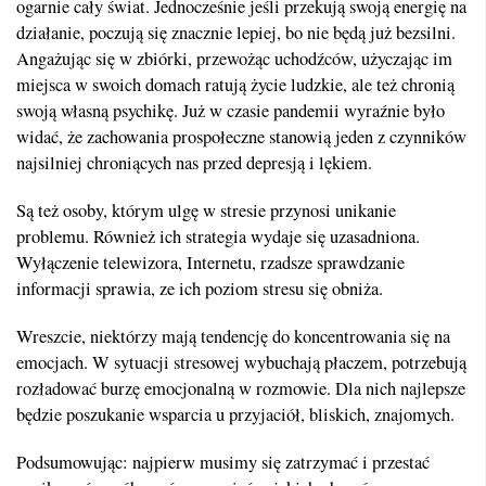
ogarnie cały świat. Jednocześnie jeśli przekują swoją energię na
działanie, poczują się znacznie lepiej, bo nie będą już bezsilni.
Angażując się w zbiórki, przewożąc uchodźców, użyczając im
miejsca w swoich domach ratują życie ludzkie, ale też chronią
swoją własną psychikę. Już w czasie pandemii wyraźnie było
widać, że zachowania prospołeczne stanowią jeden z czynników
najsilniej chroniących nas przed depresją i lękiem.
Są też osoby, którym ulgę w stresie przynosi unikanie
problemu. Również ich strategia wydaje się uzasadniona.
Wyłączenie telewizora, Internetu, rzadsze sprawdzanie
informacji sprawia, ze ich poziom stresu się obniża.
Wreszcie, niektórzy mają tendencję do koncentrowania się na
emocjach. W sytuacji stresowej wybuchają płaczem, potrzebują
rozładować burzę emocjonalną w rozmowie. Dla nich najlepsze
będzie poszukanie wsparcia u przyjaciół, bliskich, znajomych.
Podsumowując: najpierw musimy się zatrzymać i przestać