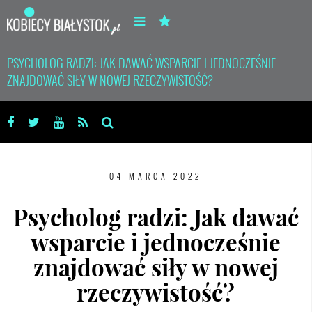
PSYCHOLOG RADZI: JAK DAWAĆ WSPARCIE I JEDNOCZEŚNIE
ZNAJDOWAĆ SIŁY W NOWEJ RZECZYWISTOŚĆ?
04 MARCA 2022
Psycholog radzi: Jak dawać
wsparcie i jednocześnie
znajdować siły w nowej
rzeczywistość?