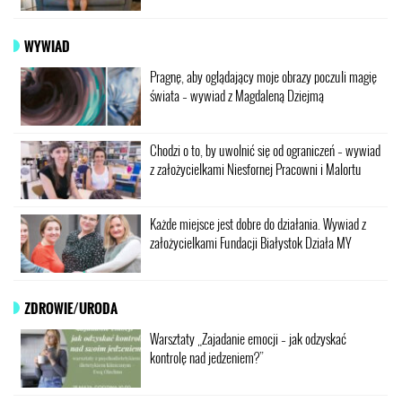
WYWIAD
Pragnę, aby oglądający moje obrazy poczuli magię
świata – wywiad z Magdaleną Dziejmą
Chodzi o to, by uwolnić się od ograniczeń – wywiad
z założycielkami Niesfornej Pracowni i Malortu
Każde miejsce jest dobre do działania. Wywiad z
założycielkami Fundacji Białystok Działa MY
ZDROWIE/URODA
Warsztaty „Zajadanie emocji – jak odzyskać
kontrolę nad jedzeniem?”