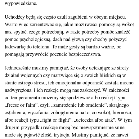
wypowiedziane.
Uchodźcy będą się często czuli zagubieni w obcym miejscu.
Warto więc zorientować się, jakie możliwości pomocy są wokół
nas, spytać, czego potrzebują, w razie potrzeby pomóc znaleźć
pomoc psychologiczną, dach nad głową czy choćby pożyczyć
ładowarkę do telefonu. Te małe gesty są bardzo ważne, bo
pomagają przywrócić poczucie bezpieczeństwa.
Jednocześnie musimy pamiętać, że osoby uciekające ze strefy
działań wojennych czy martwiące się o swoich bliskich są w
stanie ostrego stresu, ich emocjonalna odporność została mocno
nadwyrężona, i ich reakcje mogą nas zaskoczyć. W zależności
od temperamentu możemy się spodziewać albo reakcji typu
„freese or faint”, czyli „zamrożenie lub omdlenie”, skrajnego
osłabienia, wycofania, zobojętnienia na to, co wokół, bierności,
albo reakcji typu „fight or flight”, „ucieczka albo atak”. W tym
drugim przypadku reakcje mogą być niewspółmiernie silne,
może się pojawić złość, irytacja. Musimy pamiętać, że nawet