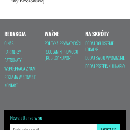
Ewy Brzozowskiej
REDAKCJA
WAŻNE
NA SKRÓTY
O NAS
POLITYKA PRYWATNOŚCI
DODAJ OGŁOSZENIE
LOKALNE
PARTNERZY
REGULAMIN PROMOCJI
„KOBIECY KUPON”
DODAJ SWOJE WYDARZENIE
PATRONATY
DODAJ PRZEPIS KULINARNY
WSPÓŁPRACA Z NAMI
REKLAMA W SERWISIE
KONTAKT
Newsletter serwisu