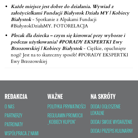
Każde miejsce jest dobre do działania. Wywiad z
założycielkami Fundacji Białystok Działa MY | Kobiecy
Białystok
-
Spotkanie z Alpakami Fundacji
#BiałystokDziałaMY. FOTORELACJA
Plecak dla dziecka – czym się kierować przy wyborze i
podczas użytkowania? #PORADY EKSPERTKI Ewy
Brzozowskiej | Kobiecy Białystok
-
Ciężkie, opuchnięte
nogi? Jest na to skuteczny sposób! #PORADY EKSPERTKI
Ewy Brzozowskiej
REDAKCJA
WAŻNE
NA SKRÓTY
O NAS
POLITYKA PRYWATNOŚCI
DODAJ OGŁOSZENIE
LOKALNE
PARTNERZY
REGULAMIN PROMOCJI
„KOBIECY KUPON”
DODAJ SWOJE WYDARZENIE
PATRONATY
DODAJ PRZEPIS KULINARNY
WSPÓŁPRACA Z NAMI