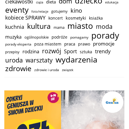
dziecko
dom
ciekawostki
dieta
ciąża
edukacja
eventy
kino
gotujemy
foto/relacje
kobiece SPRAWY
kosmetyki
koncert
ksiażka
miasto
kultura
moda
kuchnia
mama
porady
muzyka
podróże
ogólnopolskie
pomagamy
promocje
praca
poza miastem
prawo
porady eksperta
rozwój
trendy
Sport
rodzina
sztuka
przepisy
wydarzenia
uroda
warsztaty
zdrowie
zdrowie i uroda
związek