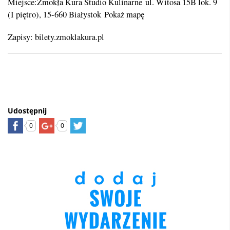
Miejsce:Zmokła Kura Studio Kulinarne ul. Witosa 15B lok. 9
(I piętro), 15-660 Białystok Pokaż mapę
Zapisy: bilety.zmoklakura.pl
Udostępnij
0
0