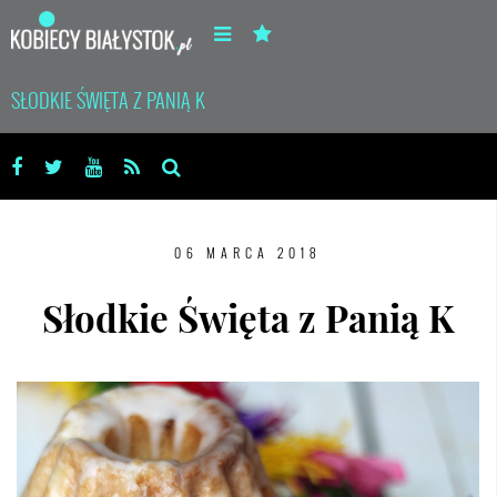
SŁODKIE ŚWIĘTA Z PANIĄ K
06 MARCA 2018
Słodkie Święta z Panią K