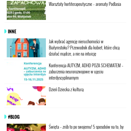
Warsztaty hortiterapeutyczne – aromaty Podlasia
INNE
Jak wybrać agencję nieruchomości w
Białymstoku? Przewodnik dla kobiet, które chcą
działać mądrze, a nie na intuicję
Konferencja AUTYZM, ADHD POZA SCHEMATEM –
zaburzenia neurorozwojowe w ujęciu
interdyscyplinarnym
Dzień Dziecka z kulturą
#BLOG
Święta – zrób to po swojemu! 5 sposobów na to, by