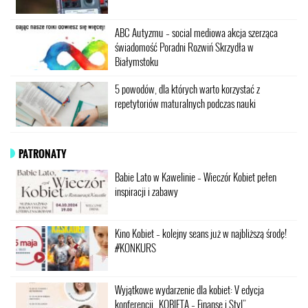
ABC Autyzmu – social mediowa akcja szerząca
świadomość Poradni Rozwiń Skrzydła w
Białymstoku
5 powodów, dla których warto korzystać z
repetytoriów maturalnych podczas nauki
PATRONATY
Babie Lato w Kawelinie – Wieczór Kobiet pełen
inspiracji i zabawy
Kino Kobiet – kolejny seans już w najbliższą środę!
#KONKURS
Wyjątkowe wydarzenie dla kobiet: V edycja
konferencji „KOBIETA – Finanse i Styl”