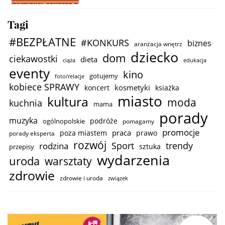
Tagi
#BEZPŁATNE
#KONKURS
biznes
aranżacja wnętrz
dziecko
dom
ciekawostki
dieta
ciąża
edukacja
eventy
kino
gotujemy
foto/relacje
kobiece SPRAWY
kosmetyki
koncert
ksiażka
miasto
kultura
moda
kuchnia
mama
porady
muzyka
podróże
ogólnopolskie
pomagamy
promocje
praca
poza miastem
prawo
porady eksperta
rozwój
trendy
Sport
rodzina
sztuka
przepisy
wydarzenia
uroda
warsztaty
zdrowie
zdrowie i uroda
związek