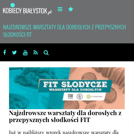
NAJZDROWSZE WARSZTATY DLA DOROSŁYCH Z PRZEPYSZNYCH
SŁODKOŚCI FIT
Najzdrowsze warsztaty dla dorosłych z
przepysznych słodkości FIT
Już w najbliższy wtorek najzdrowsze warsztaty dla