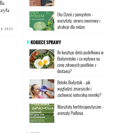
dla
szyła
Eko Dzień z pomysłem –
warsztaty, serwis rowerowy i
atrakcje dla rodzin
CA 2022
KOBIECE SPRAWY
Ile kosztuje dieta pudełkowa w
Białymstoku i co wpływa na
cenę zdrowych posiłków z
dostawą?
Botoks Białystok – jak
wygładzić zmarszczki i
zachować naturalną mimikę?
Warsztaty hortiterapeutyczne –
aromaty Podlasia