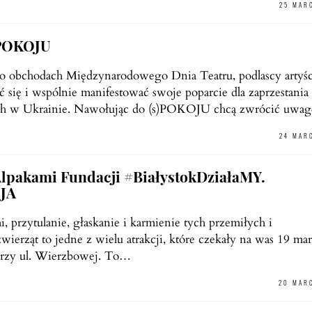
25 MAR
)POKOJU
po obchodach Międzynarodowego Dnia Teatru, podlascy artyśc
 się i wspólnie manifestować swoje poparcie dla zaprzestania
ch w Ukrainie. Nawołując do (s)POKOJU chcą zwrócić uwa
24 MAR
Alpakami Fundacji #BiałystokDziałaMY.
JA
i, przytulanie, głaskanie i karmienie tych przemiłych i
wierząt to jedne z wielu atrakcji, które czekały na was 19 ma
przy ul. Wierzbowej. To…
20 MAR